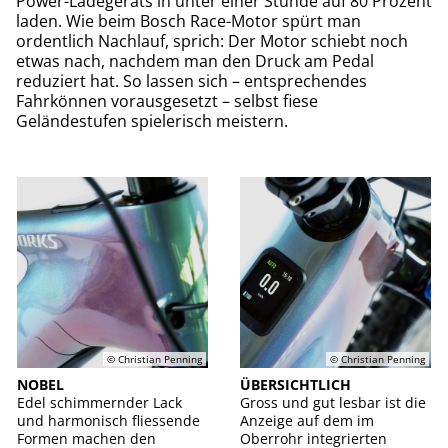
Power-Ladegeräts in unter einer Stunde auf 80 Prozent
laden. Wie beim Bosch Race-Motor spürt man
ordentlich Nachlauf, sprich: Der Motor schiebt noch
etwas nach, nachdem man den Druck am Pedal
reduziert hat. So lassen sich – entsprechendes
Fahrkönnen vorausgesetzt – selbst fiese
Geländestufen spielerisch meistern.
© Christian Penning
© Christian Penning
NOBEL
ÜBERSICHTLICH
Edel schimmernder Lack
Gross und gut lesbar ist die
und harmonisch fliessende
Anzeige auf dem im
Formen machen den
Oberrohr integrierten