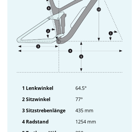
1 Lenkwinkel
64.5°
2 Sitzwinkel
77°
3 Sitzstrebenlänge
435 mm
4 Radstand
1254 mm