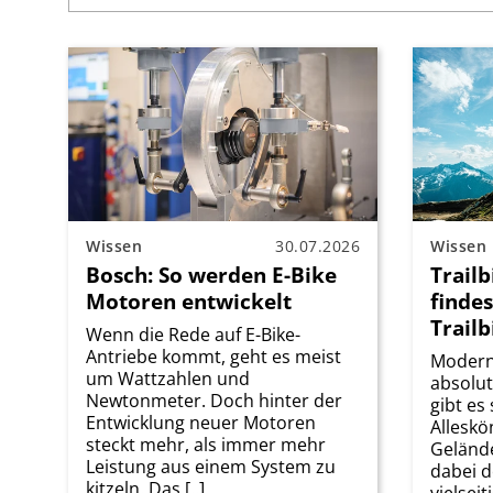
Wissen
30.07.2026
Wissen
Bosch: So werden E-Bike
Trailb
Motoren entwickelt
findes
Trailb
Wenn die Rede auf E-Bike-
Antriebe kommt, geht es meist
Modern
um Wattzahlen und
absolut
Newtonmeter. Doch hinter der
gibt es
Entwicklung neuer Motoren
Alleskö
steckt mehr, als immer mehr
Gelände
Leistung aus einem System zu
dabei d
kitzeln. Das [..]
vielseiti