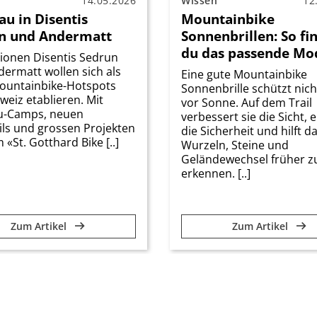
14.05.2026
Wissen
12
au in Disentis
Mountainbike
n und Andermatt
Sonnenbrillen: So fi
du das passende Mo
ionen Disentis Sedrun
ermatt wollen sich als
Eine gute Mountainbike
ountainbike-Hotspots
Sonnenbrille schützt nich
weiz etablieren. Mit
vor Sonne. Auf dem Trail
au-Camps, neuen
verbessert sie die Sicht, 
ils und grossen Projekten
die Sicherheit und hilft da
 «St. Gotthard Bike [..]
Wurzeln, Steine und
Geländewechsel früher z
erkennen. [..]
Zum Artikel
Zum Artikel