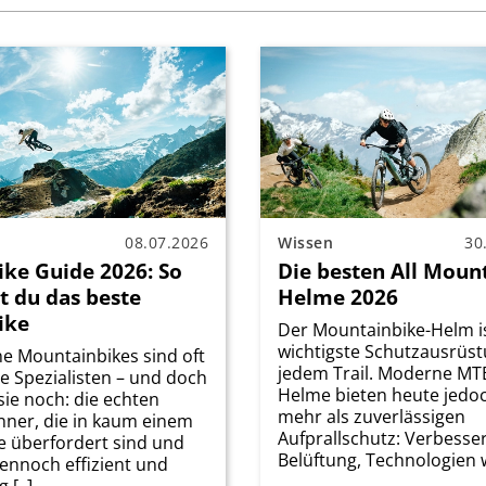
08.07.2026
Wissen
30
ike Guide 2026: So
Die besten All Moun
t du das beste
Helme 2026
ike
Der Mountainbike-Helm is
wichtigste Schutzausrüst
e Mountainbikes sind oft
jedem Trail. Moderne MT
e Spezialisten – und doch
Helme bieten heute jedoc
 sie noch: die echten
mehr als zuverlässigen
nner, die in kaum einem
Aufprallschutz: Verbesse
 überfordert sind und
Belüftung, Technologien wi
ennoch effizient und
g [..]