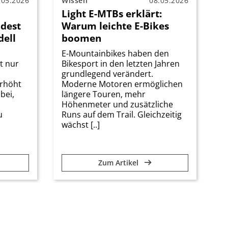
.05.2026
Wissen
08.05.2026
Light E-MTBs erklärt:
ndest
Warum leichte E-Bikes
dell
boomen
E-Mountainbikes haben den
t nur
Bikesport in den letzten Jahren
grundlegend verändert.
erhöht
Moderne Motoren ermöglichen
bei,
längere Touren, mehr
Höhenmeter und zusätzliche
u
Runs auf dem Trail. Gleichzeitig
wächst [..]
Zum Artikel