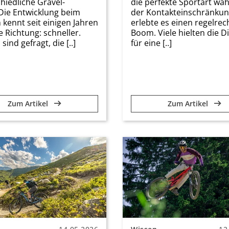
hiedliche Gravel-
die perfekte Sportart wä
Die Entwicklung beim
der Kontakteinschränku
 kennt seit einigen Jahren
erlebte es einen regelrec
e Richtung: schneller.
Boom. Viele hielten die Di
ind gefragt, die [..]
für eine [..]
Zum Artikel
Zum Artikel