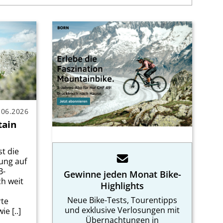
.06.2026
tain
t die
ung auf
B-
Gewinne jeden Monat Bike-
h weit
Highlights
Neue Bike-Tests, Tourentipps
rte
und exklusive Verlosungen mit
e [..]
Übernachtungen in