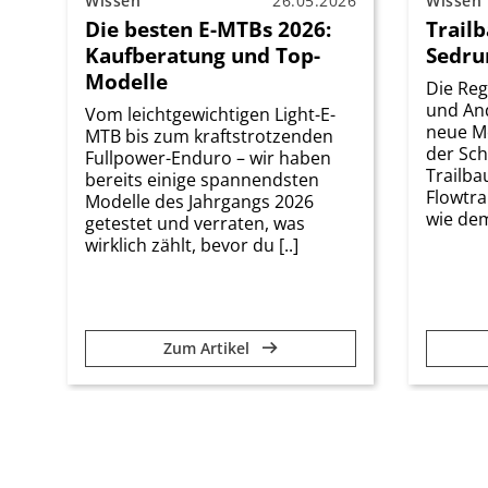
Wissen
26.05.2026
Wissen
Die besten E-MTBs 2026:
Trailb
Kaufberatung und Top-
Sedru
Modelle
Die Reg
und And
Vom leichtgewichtigen Light-E-
neue M
MTB bis zum kraftstrotzenden
der Sch
Fullpower-Enduro – wir haben
Trailb
bereits einige spannendsten
Flowtra
Modelle des Jahrgangs 2026
wie dem
getestet und verraten, was
wirklich zählt, bevor du [..]
Zum Artikel