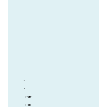
°
°
mm
mm