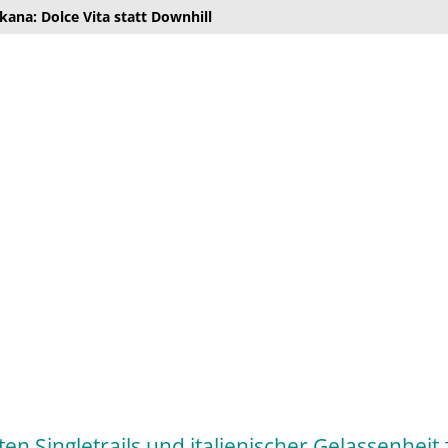
ana: Dolce Vita statt Downhill
n Singletrails und italienischer Gelassenheit z