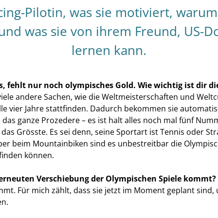
cing-Pilotin, was sie motiviert, warum 
und was sie von ihrem Freund, US-Do
lernen kann.
 fehlt nur noch olympisches Gold. Wie wichtig ist dir di
z viele andere Sachen, wie die Weltmeisterschaften und Weltc
alle vier Jahre stattfinden. Dadurch bekommen sie automatis
 das ganze Prozedere – es ist halt alles noch mal fünf Numm
s das Grösste. Es sei denn, seine Sportart ist Tennis oder
er beim Mountainbiken sind es unbestreitbar die Olympisch
ttfinden können.
ner erneuten Verschiebung der Olympischen Spiele kommt?
mmt. Für mich zählt, dass sie jetzt im Moment geplant sind
en.