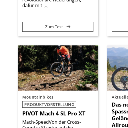
dafür mit [..]
Zum Test
Mountainbikes
Aktuell
Das n
PRODUKTVORSTELLUNG
Spass
PIVOT Mach 4 SL Pro XT
Gelän
Mach-SpeedVon der Cross-
Allro
Country-Strecke auf die