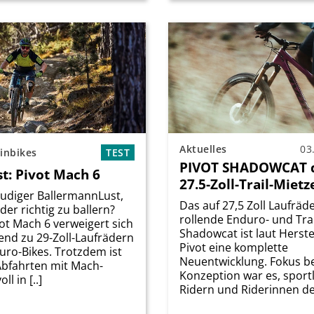
Aktuelles
03
inbikes
TEST
PIVOT SHADOWCAT 
st: Pivot Mach 6
27.5-Zoll-Trail-Miet
eudiger BallermannLust,
Das auf 27,5 Zoll Laufräd
der richtig zu ballern?
rollende Enduro- und Trai
ot Mach 6 verweigert sich
Shadowcat ist laut Herste
nd zu 29-Zoll-Laufrädern
Pivot eine komplette
uro-Bikes. Trotzdem ist
Neuentwicklung. Fokus be
Abfahrten mit Mach-
Konzeption war es, sport
ll in [..]
Ridern und Riderinnen den