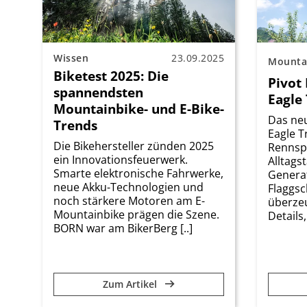
Wissen
23.09.2025
Mounta
Biketest 2025: Die
Pivot 
spannendsten
Eagle
Mountainbike- und E-Bike-
Das neu
Trends
Eagle T
Die Bikehersteller zünden 2025
Rennsp
ein Innovationsfeuerwerk.
Alltags
Smarte elektronische Fahrwerke,
Genera
neue Akku-Technologien und
Flaggsc
noch stärkere Motoren am E-
überze
Mountainbike prägen die Szene.
Details, 
BORN war am BikerBerg [..]
Zum Artikel