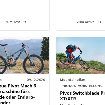
Zum Test
Zum Artikel
es
09.12.2020
Mountainbikes
eue Pivot Mach 6
PRODUKTVORSTELLUNG
maschine fürs
Pivot Switchblade P
de oder Enduro-
XT/XTR
under