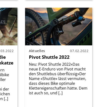
.03.2022
Aktuelles
07.02.2022
die
Pivot Shuttle 2022
zekatze
Neu: Pivot Shuttle 2022«Das
neue E-Enduro von Pivot macht
ern
den Shuttlebus überflüssig»Der
lbike
Name «Shuttle» lässt vermuten,
ller
dass dieses Bike optimale
Klettereigenschaften hätte. Dem
i der
ist auch so, und [..]
lichen
 [..]