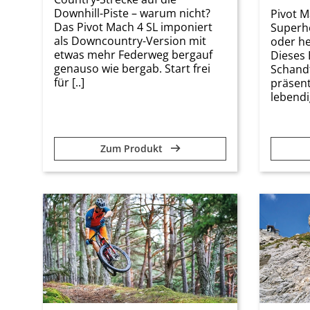
Downhill-Piste – warum nicht?
Pivot M
Das Pivot Mach 4 SL imponiert
Superhe
als Downcountry-Version mit
oder he
etwas mehr Federweg bergauf
Dieses B
genauso wie bergab. Start frei
Schandt
für [..]
präsent
lebendig
Zum Produkt