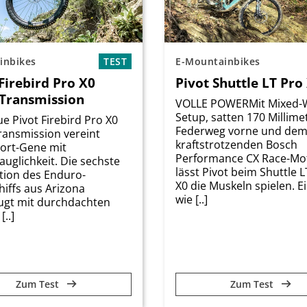
inbikes
TEST
E-Mountainbikes
Firebird Pro X0
Pivot Shuttle LT Pro
 Transmission
VOLLE POWERMit Mixed-
Setup, satten 170 Millime
e Pivot Firebird Pro X0
Federweg vorne und de
ransmission vereint
kraftstrotzenden Bosch
ort-Gene mit
Performance CX Race-Mo
tauglichkeit. Die sechste
lässt Pivot beim Shuttle 
tion des Enduro-
X0 die Muskeln spielen. Ei
hiffs aus Arizona
wie [..]
ugt mit durchdachten
[..]
Zum Test
Zum Test