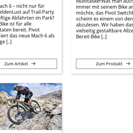
MultitaskerWas man auc
ach 6 – nicht nur für
immer mit seinem Bike an
ldenLust auf Trail-Party
möchte, das Pivot Switch
ftige Abfahrten im Park?
scheint es einem von de
ike ist für alle
abzulesen. Wir haben da
aten bereit. Pivot
vielseitig gestaltbare Allze
iert das neue Mach 6 als
Bereit-Bike [..]
e [..]
Zum Artikel
Zum Produkt