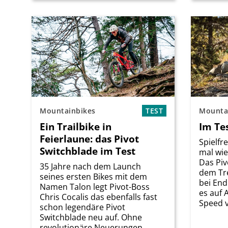
Mountainbikes
TEST
Mounta
Ein Trailbike in
Im Te
Feierlaune: das Pivot
Spielfr
Switchblade im Test
mal wie
Das Piv
35 Jahre nach dem Launch
dem Tre
seines ersten Bikes mit dem
bei End
Namen Talon legt Pivot-Boss
es auf 
Chris Cocalis das ebenfalls fast
Speed vo
schon legendäre Pivot
Switchblade neu auf. Ohne
revolutionäre Neuerungen,