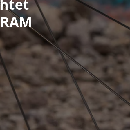
chtet
SRAM