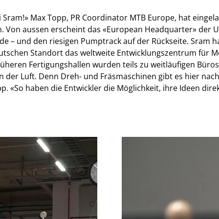
ei Sram!» Max Topp, PR Coordinator MTB Europe, hat eingela
en. Von aussen erscheint das «European Headquarter» der US
ude – und den riesigen Pumptrack auf der Rückseite. Sram
deutschen Standort das weltweite Entwicklungszentrum für M
früheren Fertigungshallen wurden teils zu weitläufigen Bü
 in der Luft. Denn Dreh- und Fräsmaschinen gibt es hier nach
pp. «So haben die Entwickler die Möglichkeit, ihre Ideen di