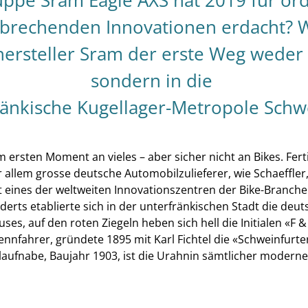
uppe Sram Eagle AXS hat 2019 für ord
brechenden Innovationen erdacht? W
rsteller Sram der erste Weg weder i
sondern in die
ränkische Kugellager-Metropole Schwe
 ersten Moment an vieles – aber sicher nicht an Bikes. Fert
allem grosse deutsche Automobilzulieferer, wie Schaeffler,
 ist eines der weltweiten Innovationszentren der Bike-Branch
erts etablierte sich in der unterfränkischen Stadt die deut
ses, auf den roten Ziegeln heben sich hell die Initialen «F &
nnfahrer, gründete 1895 mit Karl Fichtel die «Schweinfurter
laufnabe, Baujahr 1903, ist die Urahnin sämtlicher moderne