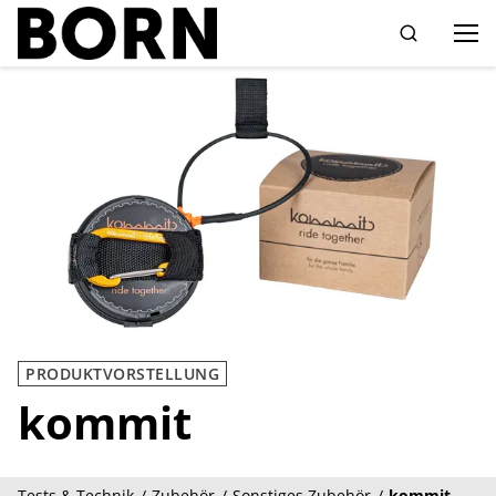
Drücken Sie die Eingabetaste zum Suchen
PRODUKTVORSTELLUNG
kommit
Tests & Technik
Zubehör
Sonstiges Zubehör
kommit